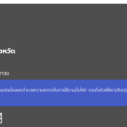
งหวัด
57130
ฒนาชุมชนอำเภอ
ได้อย่างต่อเนื่องและอำนวยความสะดวกในการใช้งานเว็บไซต์ รวมถึงช่วยให้เราปรับป
 :